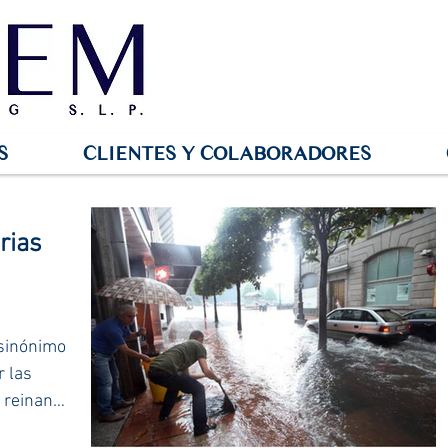
S
CLIENTES Y COLABORADORES
rias
 sinónimo
r las
 reinan a