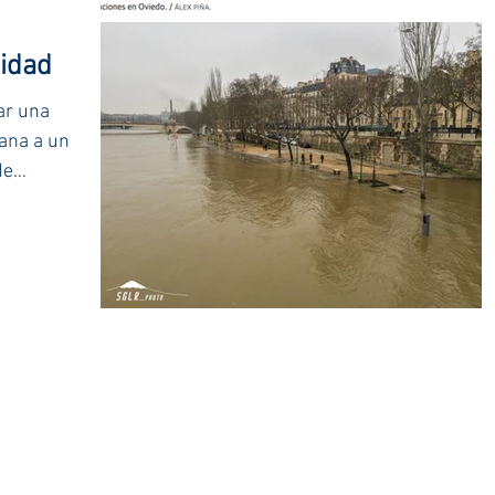
lidad
ar una
cana a un
de
a