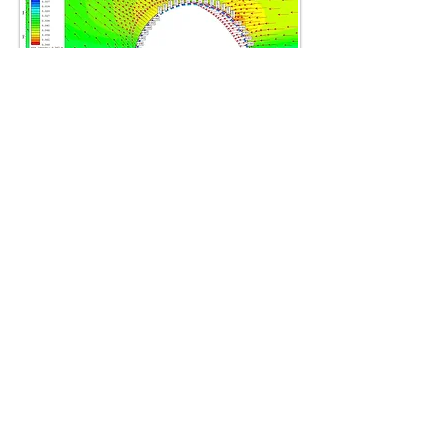
Póngase en
contacto
con nosotros para obtener
información detallada.
CONTACTO